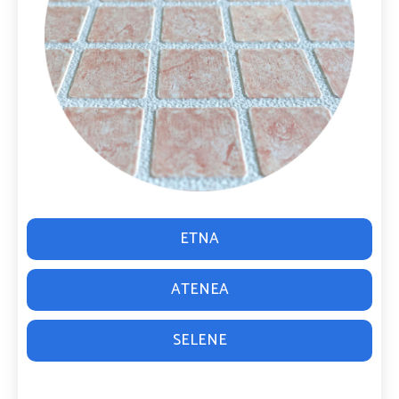
ETNA
ATENEA
SELENE