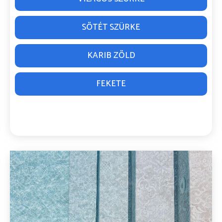
SÖTÉT SZÜRKE
KARIB ZÖLD
FEKETE