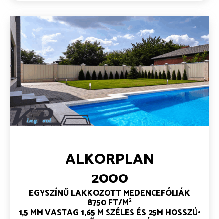
ALKORPLAN
2000
EGYSZÍNŰ LAKKOZOTT MEDENCEFÓLIÁK
2
8750 FT/M
1,5 MM VASTAG
1,65 M SZÉLES ÉS 25M HOSSZÚ•