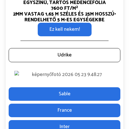
EGYSZÍNŰ, TARTÓS MEDENCEFÓLIA
2
7600 FT/M
2MM VASTAG
1,65 M SZÉLES ÉS 25M HOSSZÚ•
RENDELHETŐ 5 M-ES EGYSÉGEKBE
Ez kell nekem!
Udrike
Sable
France
Inter