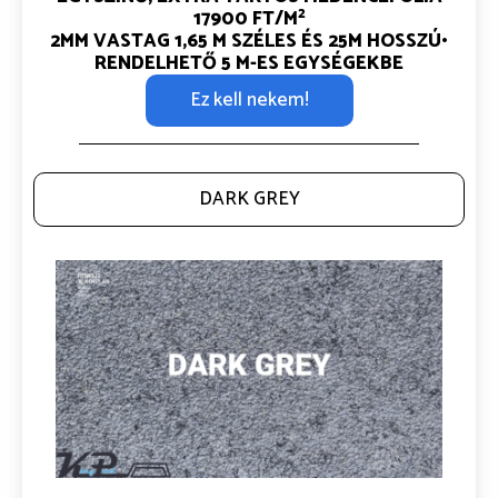
2
17900 FT/M
2MM VASTAG
1,65 M SZÉLES ÉS 25M HOSSZÚ•
RENDELHETŐ 5 M-ES EGYSÉGEKBE
Ez kell nekem!
DARK GREY