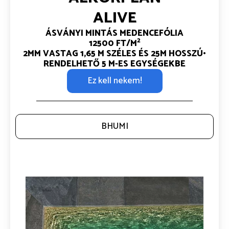
ALIVE
ÁSVÁNYI MINTÁS MEDENCEFÓLIA
2
12500 FT/M
2MM VASTAG
1,65 M SZÉLES ÉS 25M HOSSZÚ•
RENDELHETŐ 5 M-ES EGYSÉGEKBE
Ez kell nekem!
BHUMI